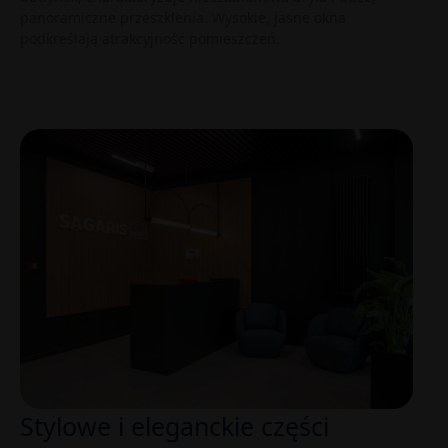
panoramiczne przeszklenia. Wysokie, jasne okna
podkreślają atrakcyjność pomieszczeń.
Stylowe i eleganckie części