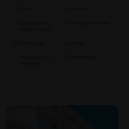
Szafki
Prysznic
Dodatki (ramki,
Kolorystyka beżowa
zegary, zasłony)
Klimatyzacja
Biurko
Lodówka 90 cm i
Mikrofalówka
zmywarka