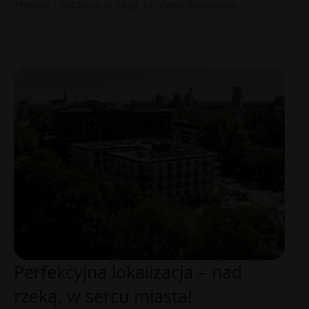
*Pościel i naczynia ze zdjęć są ofertą dodatkową.
Perfekcyjna lokalizacja – nad
rzeką, w sercu miasta!