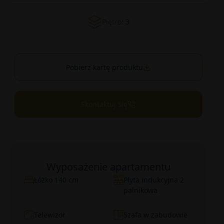
Piętro:
3
Pobierz kartę produktu
Skontaktuj się
Wyposażenie apartamentu
Łóżko 140 cm
Płyta indukcyjna 2
palnikowa
Telewizor
Szafa w zabudowie