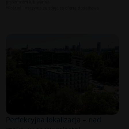
prysznicem lub wanną.
*Pościel i naczynia ze zdjęć są ofertą dodatkową.
Perfekcyjna lokalizacja – nad