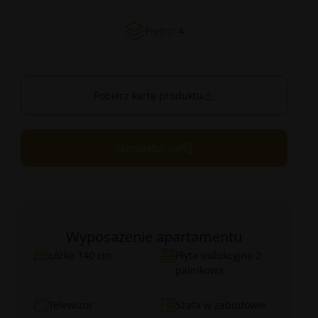
Piętro:
4
Pobierz kartę produktu
Skontaktuj się
Wyposażenie apartamentu
Łóżko 140 cm
Płyta indukcyjna 2
palnikowa
Telewizor
Szafa w zabudowie