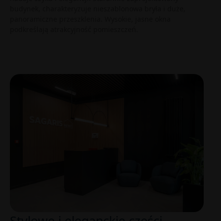
budynek, charakteryzuje nieszablonowa bryła i duże,
panoramiczne przeszklenia. Wysokie, jasne okna
podkreślają atrakcyjność pomieszczeń.
Stylowe i eleganckie części