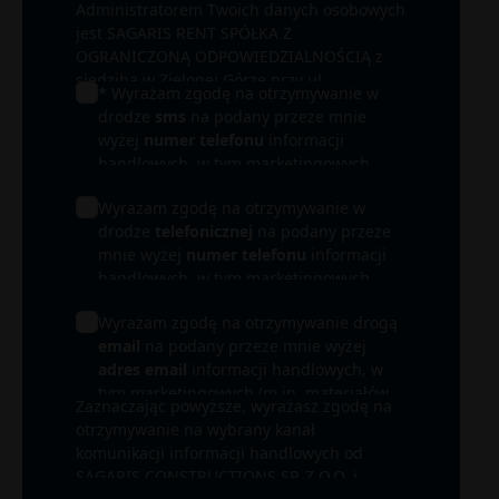
Administratorem Twoich danych osobowych
jest SAGARIS RENT SPÓŁKA Z
OGRANICZONĄ ODPOWIEDZIALNOŚCIĄ z
siedzibą w Zielonej Górze przy ul.
* Wyrażam zgodę na otrzymywanie w
Wrocławskiej 17B/ 15-16. W zależności od
drodze
sms
na podany przeze mnie
łączących nas relacji administratorem może
wyżej
numer telefonu
informacji
być także inna spółka z Grupy SAGARIS, a
handlowych, w tym marketingowych
przede wszystkim spółka realizująca
(m.in. materiałów promocyjnych) od
inwestycję, której dotyczy informacja
Wyrażam zgodę na otrzymywanie w
SAGARIS RENT SPÓŁKA Z OGRANICZONĄ
handlowa (Inwestor). Podane przez Ciebie
drodze
telefonicznej
na podany przeze
ODPOWIEDZIALNOŚCIĄ i SPÓŁEK Z
dane osobowe będą przetwarzane przede
mnie wyżej
numer telefonu
informacji
GRUPY SAGARIS i ich partnerów.
wszystkim w celu obsługi Twojego
handlowych, w tym marketingowych
zapytania i udzielenia odpowiedzi. Mogą
(m.in. materiałów promocyjnych) od
być one przetwarzane także w celu
Wyrażam zgodę na otrzymywanie drogą
SAGARIS RENT SPÓŁKA Z OGRANICZONĄ
prowadzenia działań marketingowych oraz
email
na podany przeze mnie wyżej
ODPOWIEDZIALNOŚCIĄ i SPÓŁEK Z
dochodzenia lub obrony ewentualnych
adres email
informacji handlowych, w
GRUPY SAGARIS i ich partnerów.
roszczeń. Więcej informacji na temat
tym marketingowych (m.in. materiałów
Zaznaczając powyższe, wyrażasz zgodę na
przetwarzania danych osobowych oraz
promocyjnych) od SAGARIS RENT SPÓŁKA
otrzymywanie na wybrany kanał
przysługujących Państwu praw, znajduje się
Z OGRANICZONĄ ODPOWIEDZIALNOŚCIĄ
komunikacji informacji handlowych od
w naszej
Polityce prywatności.
i SPÓŁEK Z GRUPY SAGARIS i ich
SAGARIS CONSTRUCTIONS SP. Z O.O. i
partnerów.