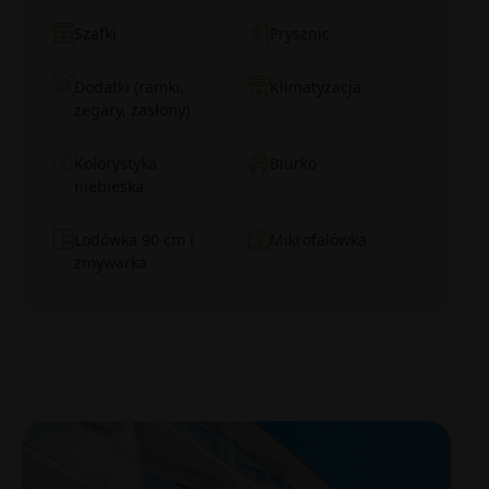
Szafki
Prysznic
Dodatki (ramki,
Klimatyzacja
zegary, zasłony)
Kolorystyka
Biurko
niebieska
Lodówka 90 cm i
Mikrofalówka
zmywarka