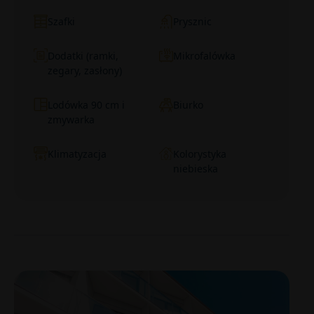
Szafki
Prysznic
Dodatki (ramki,
Mikrofalówka
zegary, zasłony)
Lodówka 90 cm i
Biurko
zmywarka
Klimatyzacja
Kolorystyka
niebieska