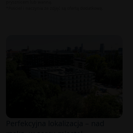
prysznicem lub wanną.
*Pościel i naczynia ze zdjęć są ofertą dodatkową.
Perfekcyjna lokalizacja – nad