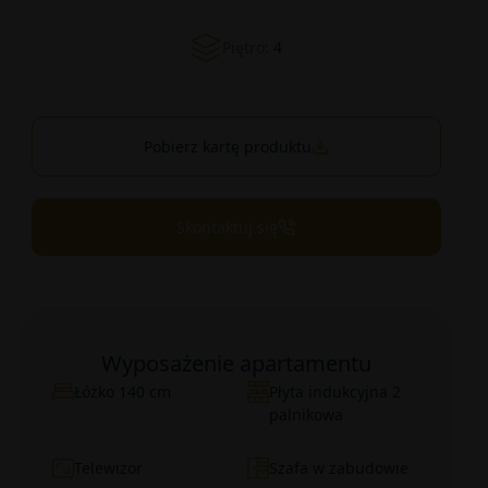
Piętro:
4
Pobierz kartę produktu
Skontaktuj się
Wyposażenie apartamentu
Łóżko 140 cm
Płyta indukcyjna 2
palnikowa
Telewizor
Szafa w zabudowie