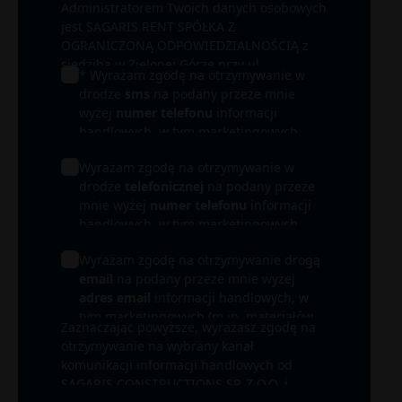
Administratorem Twoich danych osobowych
jest SAGARIS RENT SPÓŁKA Z
OGRANICZONĄ ODPOWIEDZIALNOŚCIĄ z
siedzibą w Zielonej Górze przy ul.
* Wyrażam zgodę na otrzymywanie w
Wrocławskiej 17B/ 15-16. W zależności od
drodze
sms
na podany przeze mnie
łączących nas relacji administratorem może
wyżej
numer telefonu
informacji
być także inna spółka z Grupy SAGARIS, a
handlowych, w tym marketingowych
przede wszystkim spółka realizująca
(m.in. materiałów promocyjnych) od
inwestycję, której dotyczy informacja
Wyrażam zgodę na otrzymywanie w
SAGARIS RENT SPÓŁKA Z OGRANICZONĄ
handlowa (Inwestor). Podane przez Ciebie
drodze
telefonicznej
na podany przeze
ODPOWIEDZIALNOŚCIĄ i SPÓŁEK Z
dane osobowe będą przetwarzane przede
mnie wyżej
numer telefonu
informacji
GRUPY SAGARIS i ich partnerów.
wszystkim w celu obsługi Twojego
handlowych, w tym marketingowych
zapytania i udzielenia odpowiedzi. Mogą
(m.in. materiałów promocyjnych) od
być one przetwarzane także w celu
Wyrażam zgodę na otrzymywanie drogą
SAGARIS RENT SPÓŁKA Z OGRANICZONĄ
prowadzenia działań marketingowych oraz
email
na podany przeze mnie wyżej
ODPOWIEDZIALNOŚCIĄ i SPÓŁEK Z
dochodzenia lub obrony ewentualnych
adres email
informacji handlowych, w
GRUPY SAGARIS i ich partnerów.
roszczeń. Więcej informacji na temat
tym marketingowych (m.in. materiałów
Zaznaczając powyższe, wyrażasz zgodę na
przetwarzania danych osobowych oraz
promocyjnych) od SAGARIS RENT SPÓŁKA
otrzymywanie na wybrany kanał
przysługujących Państwu praw, znajduje się
Z OGRANICZONĄ ODPOWIEDZIALNOŚCIĄ
komunikacji informacji handlowych od
w naszej
Polityce prywatności.
i SPÓŁEK Z GRUPY SAGARIS i ich
SAGARIS CONSTRUCTIONS SP. Z O.O. i
partnerów.