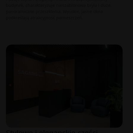
budynek, charakteryzuje nieszablonowa bryła i duże,
panoramiczne przeszklenia. Wysokie, jasne okna
podkreślają atrakcyjność pomieszczeń.
Stylowe i eleganckie części