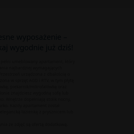
sne wyposażenie –
aj wygodnie już dziś!
 pełni umeblowany apartament, który
ania najbardziej wymagających
rzestrzeń urządzona z dbałością o
żona w sprzęt AGD i RTV, w tym płytę
wkę, piekarnik/mikrofalówkę oraz
alonie znajdziesz wygodną sofę lub
ko. Wnętrze dopełniają stolik nocny,
rko. Każdy apartament został
elegancką łazienkę z prysznicem lub
ynia ze zdjęć są ofertą dodatkową.