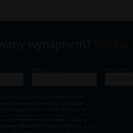
sowany wynajmem?
Umów s
Telefon
Adres e-mail
oich danych osobowych jest SAGARIS RENT
ONĄ ODPOWIEDZIALNOŚCIĄ z siedzibą w
ul. Wrocławskiej 17B/ 15-16. W zależności od
i administratorem może być także inna spółka z
 na otrzymywanie w drodze
sms
na podany
ede wszystkim spółka realizująca inwestycję,
ej
numer telefonu
informacji handlowych, w tym
macja handlowa (Inwestor). Podane przez Ciebie
m.in. materiałów promocyjnych) od SAGARIS