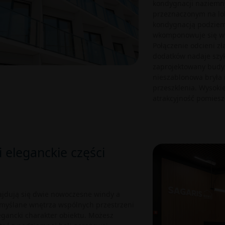
kondygnacji naziemn
przeznaczonym na lo
kondygnacją podziemn
wkomponowuje się w 
Połączenie odcieni zł
dodatków nadaje szyku
zaprojektowany budyn
nieszablonowa bryła 
przeszklenia. Wysokie
atrakcyjność pomiesz
i eleganckie części
jdują się dwie nowoczesne windy a
emyślane wnętrza wspólnych przestrzeni
egancki charakter obiektu. Możesz