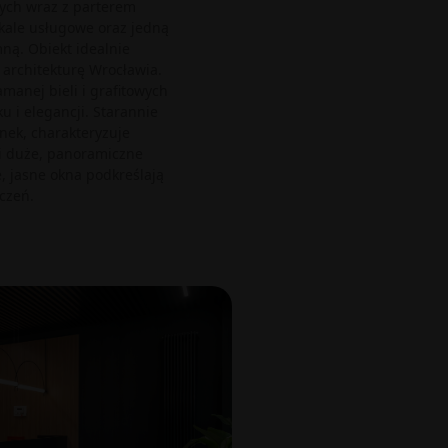
ych wraz z parterem
kale usługowe oraz jedną
ą. Obiekt idealnie
architekturę Wrocławia.
amanej bieli i grafitowych
 i elegancji. Starannie
ek, charakteryzuje
i duże, panoramiczne
, jasne okna podkreślają
czeń.