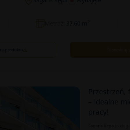
Sagaris Kępa
Wynajęte
2
Metraż:
37.60 m
rtę produktu
Skontaktuj 
Przestrzeń, 
– idealne mi
pracy!
Sagaris Kępa
to eleg