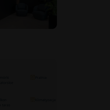
mórki
Pralnia
katorskie
lkon
Klimatyzacja
b taras