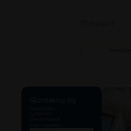
Pokoje:
1
Pobierz ka
Skontaktuj się
Sagaris Rent
504011311
rent@sagaris.pl
Imię i nazwisko