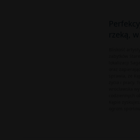
Perfekcy
rzeką, w
Bliskość artys
zabytków Stare
lokalizacji Sa
oraz zapierają
sprawia, że Kę
życia i pracy. 
wrocławska wys
codziennych o
Kępie zyskujes
ogrom sportowy