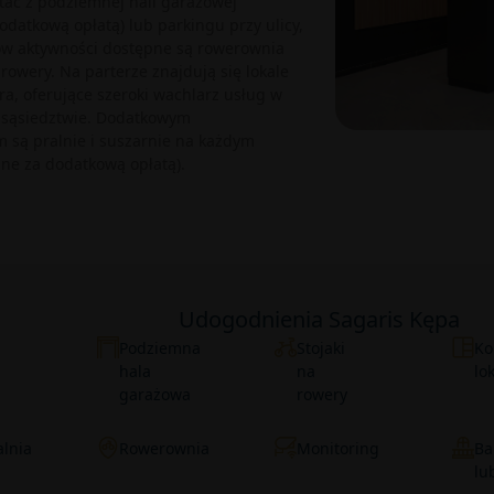
tać z podziemnej hali garażowej
odatkową opłatą) lub parkingu przy ulicy,
ów aktywności dostępne są rowerownia
 rowery. Na parterze znajdują się lokale
ra, oferujące szeroki wachlarz usług w
sąsiedztwie. Dodatkowym
 są pralnie i suszarnie na każdym
pne za dodatkową opłatą).
Udogodnienia Sagaris Kępa
Podziemna
Stojaki
Ko
hala
na
lo
garażowa
rowery
lnia
Rowerownia
Monitoring
Ba
lu