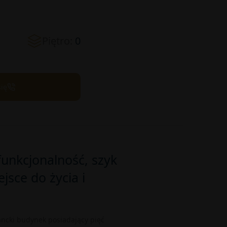
Piętro:
0
się
funkcjonalność, szyk
ejsce do życia i
ancki budynek posiadający pięć