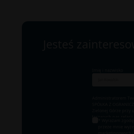
Jesteś zaintere
Imię i nazwisko
Administratorem Tw
SPÓŁKA Z OGRANICZ
Zielonej Górze przy 
łączących nas relacj
* Wyrażam zgodę
Grupy SAGARIS, a prz
przeze mnie wyż
której dotyczy infor
marketingowych (