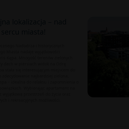
jna lokalizacja – nad
 sercu miasta!
tycznego Nadodrza i historycznych
go Miasta nadaje wyjątkowości
garis Kępa. Mnogość terenów zielonych
cy dech w piersiach widok na Odrę
pa stała się interesującym miejscem do
To zdecydowanie najbardziej zielona,
pa – idealna do relaksu i zapomnienia o
bowiązkach. Wybierając apartament na
z wyjątkową przestrzeń do życia oraz
ch i rekreacyjnych możliwości.