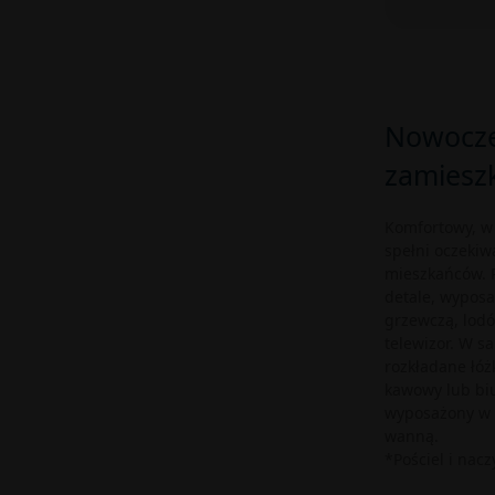
organu nadzorczego (PUODO).
Szczegółowe informacje
dotyczące przetwarzania danych
osobowych znajdują się
tutaj
.
Nowocze
zamieszk
Komfortowy, w
spełni oczekiw
mieszkańców. P
detale, wyposa
grzewczą, lodó
telewizor. W s
rozkładane łóż
kawowy lub biu
wyposażony w 
wanną.
*Pościel i nacz