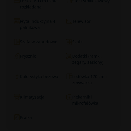
Łóżko 160 cm i sofa
Stół i stolik kawowy
rozkładana
Płyta indukcyjna 4
Telewizor
palnikowa
Szafa w zabudowie
Szafki
Prysznic
Dodatki (ramki,
zegary, zasłony)
Kolorystyka beżowa
Lodówka 170 cm i
zmywarka
Klimatyzacja
Piekarnik i
mikrofalówka
Pralka