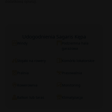
dodatkową opłatą).
Udogodnienia Sagaris Kępa
Windy
Podziemna hala
garażowa
Stojaki na rowery
Komórki lokatorskie
Pralnia
Prasowalnia
Rowerownia
Monitoring
Balkon lub taras
Klimatyzacja