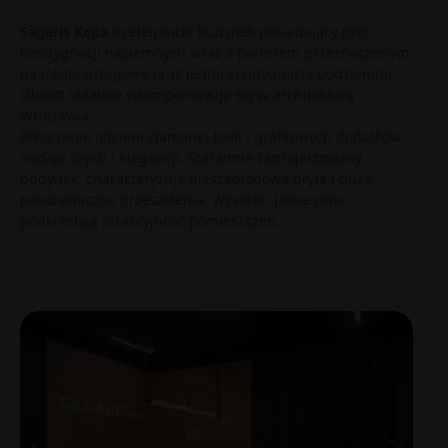
Sagaris Kępa
to elegancki budynek posiadający pięć
kondygnacji naziemnych wraz z parterem przeznaczonym
na lokale usługowe oraz jedną kondygnacją podziemną.
Obiekt idealnie wkomponowuje się w architekturę
Wrocławia.
Połączenie odcieni złamanej bieli i grafitowych dodatków
nadaje szyku i elegancji. Starannie zaprojektowany
budynek, charakteryzuje nieszablonowa bryła i duże,
panoramiczne przeszklenia. Wysokie, jasne okna
podkreślają atrakcyjność pomieszczeń.