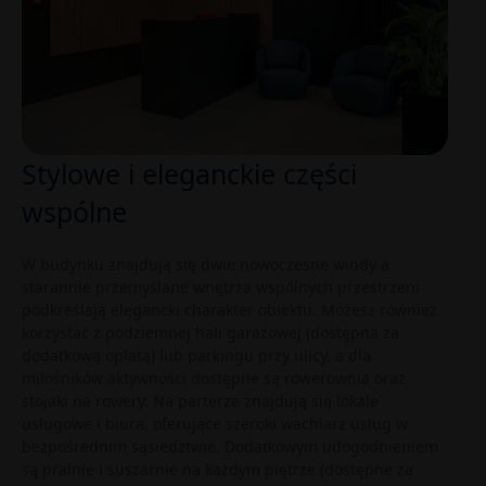
Stylowe i eleganckie części
wspólne
W budynku znajdują się dwie nowoczesne windy a
starannie przemyślane wnętrza wspólnych przestrzeni
podkreślają elegancki charakter obiektu. Możesz również
korzystać z podziemnej hali garażowej (dostępna za
dodatkową opłatą) lub parkingu przy ulicy, a dla
miłośników aktywności dostępne są rowerownia oraz
stojaki na rowery. Na parterze znajdują się lokale
usługowe i biura, oferujące szeroki wachlarz usług w
bezpośrednim sąsiedztwie. Dodatkowym udogodnieniem
są pralnie i suszarnie na każdym piętrze (dostępne za