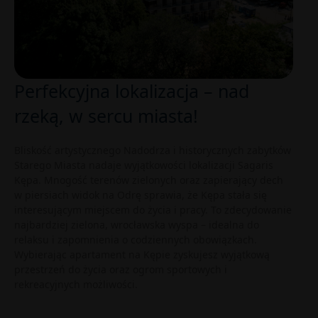
Perfekcyjna lokalizacja – nad
rzeką, w sercu miasta!
Bliskość artystycznego Nadodrza i historycznych zabytków
Starego Miasta nadaje wyjątkowości lokalizacji Sagaris
Kępa. Mnogość terenów zielonych oraz zapierający dech
w piersiach widok na Odrę sprawia, że Kępa stała się
interesującym miejscem do życia i pracy. To zdecydowanie
najbardziej zielona, wrocławska wyspa – idealna do
relaksu i zapomnienia o codziennych obowiązkach.
Wybierając apartament na Kępie zyskujesz wyjątkową
przestrzeń do życia oraz ogrom sportowych i
rekreacyjnych możliwości.