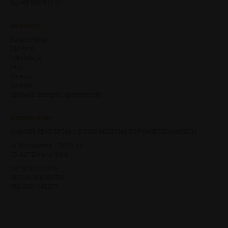
+48 504 011 311
NA SKRÓTY
Sagaris Kępa
Dla Firm
Lokalizacja
FAQ
Galeria
Kontakt
Sprawdź dostępne apartamenty
SIEDZIBA FIRMY
SAGARIS RENT SPÓŁKA Z OGRANICZONĄ ODPOWIEDZIALNOŚCIĄ
ul. Wrocławska 17b/15-16
65-427 Zielona Góra
NIP 9731073159
REGON 386988736
KRS 0001145257