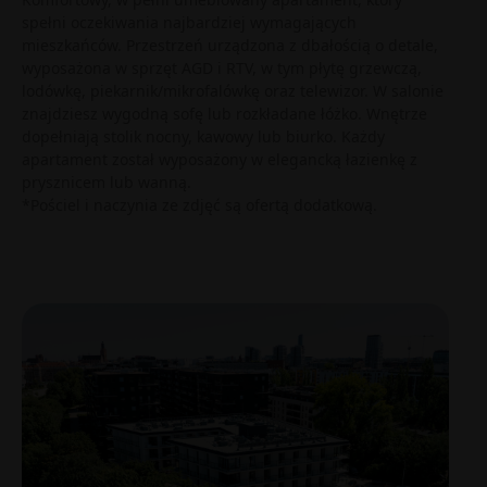
spełni oczekiwania najbardziej wymagających
mieszkańców. Przestrzeń urządzona z dbałością o detale,
wyposażona w sprzęt AGD i RTV, w tym płytę grzewczą,
lodówkę, piekarnik/mikrofalówkę oraz telewizor. W salonie
znajdziesz wygodną sofę lub rozkładane łóżko. Wnętrze
dopełniają stolik nocny, kawowy lub biurko. Każdy
apartament został wyposażony w elegancką łazienkę z
prysznicem lub wanną.
*Pościel i naczynia ze zdjęć są ofertą dodatkową.