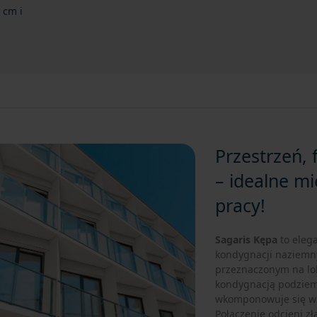
 cm i
Przestrzeń, 
– idealne mi
pracy!
Sagaris Kępa
to eleg
kondygnacji naziemn
przeznaczonym na lo
kondygnacją podziemn
wkomponowuje się w 
Połączenie odcieni zł