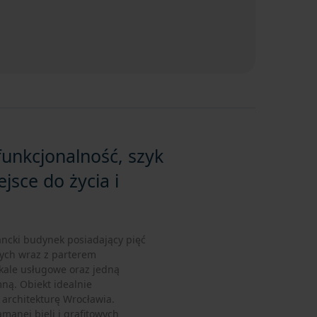
funkcjonalność, szyk
ejsce do życia i
ancki budynek posiadający pięć
ych wraz z parterem
kale usługowe oraz jedną
ą. Obiekt idealnie
architekturę Wrocławia.
amanej bieli i grafitowych