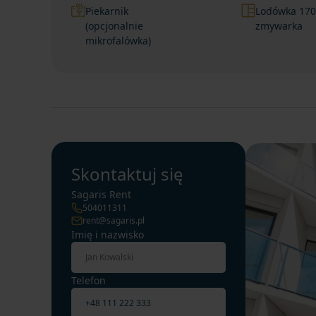
Piekarnik
Lodówka 170
(opcjonalnie
zmywarka
mikrofalówka)
Skontaktuj się
Sagaris Rent
504011311
rent@sagaris.pl
Imię i nazwisko
Telefon