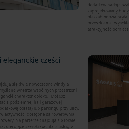
dodatków nadaje szyku
zaprojektowany budyn
nieszablonowa bryła 
przeszklenia. Wysokie
atrakcyjność pomiesz
i eleganckie części
jdują się dwie nowoczesne windy a
emyślane wnętrza wspólnych przestrzeni
egancki charakter obiektu. Możesz
tać z podziemnej hali garażowej
odatkową opłatą) lub parkingu przy ulicy,
ów aktywności dostępne są rowerownia
 rowery. Na parterze znajdują się lokale
ra, oferujące szeroki wachlarz usług w