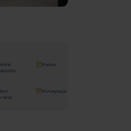
mórki
Pralnia
katorskie
lkon
Klimatyzacja
b taras