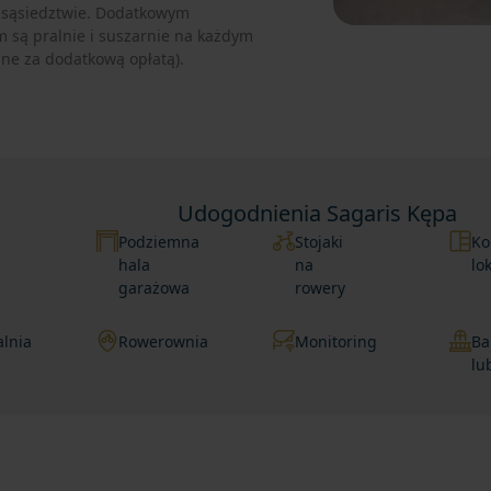
sąsiedztwie. Dodatkowym
 są pralnie i suszarnie na każdym
pne za dodatkową opłatą).
Udogodnienia Sagaris Kępa
Podziemna
Stojaki
Ko
hala
na
lo
garażowa
rowery
lnia
Rowerownia
Monitoring
Ba
lu