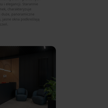
 i elegancji. Starannie
ek, charakteryzuje
i duże, panoramiczne
, jasne okna podkreślają
czeń.