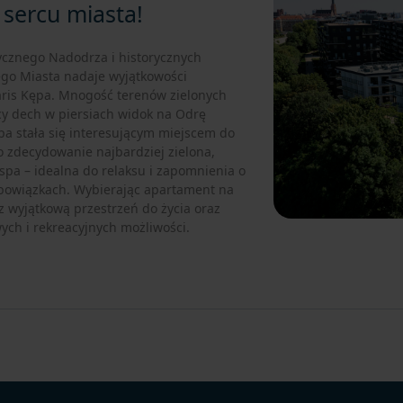
 sercu miasta!
tycznego Nadodrza i historycznych
go Miasta nadaje wyjątkowości
garis Kępa. Mnogość terenów zielonych
cy dech w piersiach widok na Odrę
pa stała się interesującym miejscem do
To zdecydowanie najbardziej zielona,
pa – idealna do relaksu i zapomnienia o
bowiązkach. Wybierając apartament na
z wyjątkową przestrzeń do życia oraz
ch i rekreacyjnych możliwości.