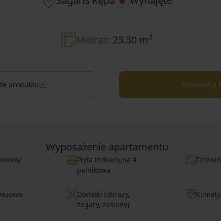
Sagaris Kępa
Wynajęte
2
Metraż:
23.30 m
rtę produktu
Skontaktuj 
Wyposażenie apartamentu
 kawowy
Plyta indukcyjna 4
Telewiz
palnikowa
 beżowa
Dodatki (obrazy,
Klimaty
zegary, zasłony)