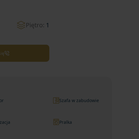
Piętro:
1
się
or
Szafa w zabudowie
zacja
Pralka