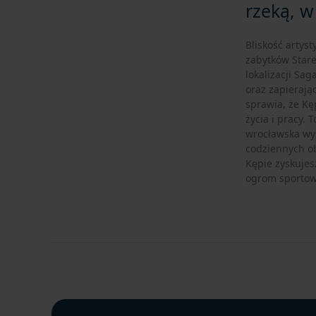
rzeką, w
Bliskość artys
zabytków Stare
lokalizacji Sa
oraz zapierają
sprawia, że Kę
życia i pracy. 
wrocławska wys
codziennych o
Kępie zyskujes
ogrom sportowy