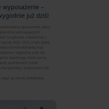
 wyposażenie –
ygodnie już dziś!
 umeblowany apartament, który
ajbardziej wymagających
zeń urządzona z dbałością o
 sprzęt AGD i RTV, w tym płytę
iekarnik/mikrofalówkę oraz
znajdziesz wygodną sofę lub
trze dopełniają stolik nocny,
ażdy apartament został
ką łazienkę z prysznicem lub
e zdjęć są ofertą dodatkową.