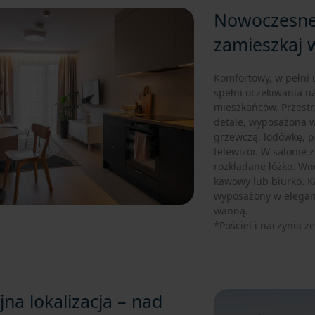
Nowoczesne
zamieszkaj w
Komfortowy, w pełni
spełni oczekiwania n
mieszkańców. Przestr
detale, wyposażona w
grzewczą, lodówkę, p
telewizor. W salonie 
rozkładane łóżko. Wnę
kawowy lub biurko. K
wyposażony w eleganc
wanną.
*Pościel i naczynia z
jna lokalizacja – nad