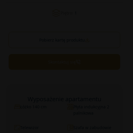
Piętro:
1
Pobierz kartę produktu
Skontaktuj się
Wyposażenie apartamentu
Łóżko 140 cm
Płyta indukcyjna 2
palnikowa
Telewizor
Szafa w zabudowie