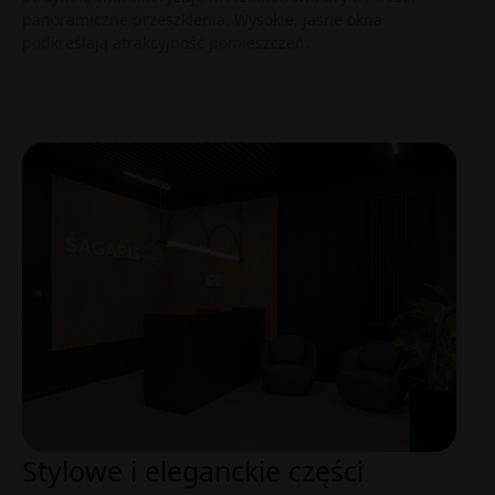
panoramiczne przeszklenia. Wysokie, jasne okna
podkreślają atrakcyjność pomieszczeń.
Stylowe i eleganckie części