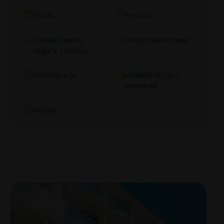
Szafki
Prysznic
Dodatki (ramki,
Kolorystyka beżowa
zegary, zasłony)
Klimatyzacja
Lodówka 90 cm i
zmywarka
Biurko