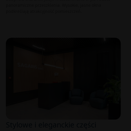
panoramiczne przeszklenia. Wysokie, jasne okna
podkreślają atrakcyjność pomieszczeń.
Stylowe i eleganckie części