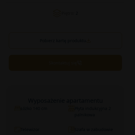
Piętro:
2
Pobierz kartę produktu
Skontaktuj się
Wyposażenie apartamentu
Łóżko 140 cm
Płyta indukcyjna 2
palnikowa
Telewizor
Szafa w zabudowie