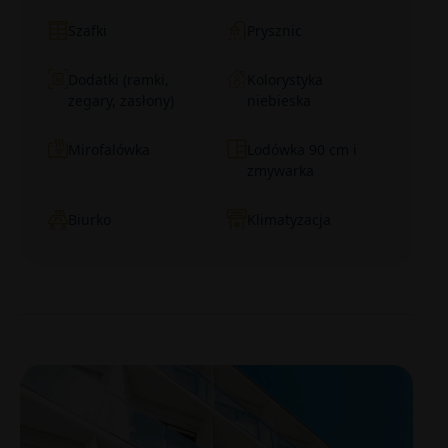
Szafki
Prysznic
Dodatki (ramki,
Kolorystyka
zegary, zasłony)
niebieska
Mirofalówka
Lodówka 90 cm i
zmywarka
Biurko
Klimatyzacja