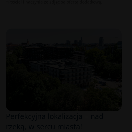
*Pościel i naczynia ze zdjęć są ofertą dodatkową.
Perfekcyjna lokalizacja – nad
rzeką, w sercu miasta!