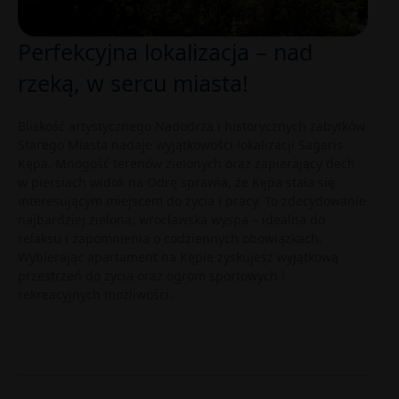
Perfekcyjna lokalizacja – nad
rzeką, w sercu miasta!
Bliskość artystycznego Nadodrza i historycznych zabytków
Starego Miasta nadaje wyjątkowości lokalizacji Sagaris
Kępa. Mnogość terenów zielonych oraz zapierający dech
w piersiach widok na Odrę sprawia, że Kępa stała się
interesującym miejscem do życia i pracy. To zdecydowanie
najbardziej zielona, wrocławska wyspa – idealna do
relaksu i zapomnienia o codziennych obowiązkach.
Wybierając apartament na Kępie zyskujesz wyjątkową
przestrzeń do życia oraz ogrom sportowych i
rekreacyjnych możliwości.