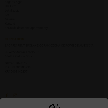
Sagaris Kępa
Dla Firm
Lokalizacja
FAQ
Galeria
Kontakt
Sprawdź dostępne apartamenty
SIEDZIBA FIRMY
SAGARIS RENT SPÓŁKA Z OGRANICZONĄ ODPOWIEDZIALNOŚCIĄ
ul. Wrocławska 17b/15-16
65-427 Zielona Góra
NIP 9731073159
REGON 386988736
KRS 0001145257