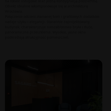
na lokale usługowe oraz jedną kondygnacją podziemną.
Obiekt idealnie wkomponowuje się w architekturę
Wrocławia.
Połączenie odcieni złamanej bieli i grafitowych dodatków
nadaje szyku i elegancji. Starannie zaprojektowany
budynek, charakteryzuje nieszablonowa bryła i duże,
panoramiczne przeszklenia. Wysokie, jasne okna
podkreślają atrakcyjność pomieszczeń.