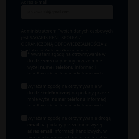
Adres e-mail
Administratorem Twoich danych osobowych
jest SAGARIS RENT SPÓŁKA Z
OGRANICZONĄ ODPOWIEDZIALNOŚCIĄ z
siedzibą w Zielonej Górze przy ul.
* Wyrażam zgodę na otrzymywanie w
Wrocławskiej 17B/ 15-16. W zależności od
drodze
sms
na podany przeze mnie
łączących nas relacji administratorem może
wyżej
numer telefonu
informacji
być także inna spółka z Grupy SAGARIS, a
handlowych, w tym marketingowych
przede wszystkim spółka realizująca
(m.in. materiałów promocyjnych) od
inwestycję, której dotyczy informacja
Wyrażam zgodę na otrzymywanie w
SAGARIS RENT SPÓŁKA Z OGRANICZONĄ
handlowa (Inwestor). Podane przez Ciebie
drodze
telefonicznej
na podany przeze
ODPOWIEDZIALNOŚCIĄ i SPÓŁEK Z
dane osobowe będą przetwarzane przede
mnie wyżej
numer telefonu
informacji
GRUPY SAGARIS i ich partnerów.
wszystkim w celu obsługi Twojego
handlowych, w tym marketingowych
zapytania i udzielenia odpowiedzi. Mogą
(m.in. materiałów promocyjnych) od
być one przetwarzane także w celu
Wyrażam zgodę na otrzymywanie drogą
SAGARIS RENT SPÓŁKA Z OGRANICZONĄ
prowadzenia działań marketingowych oraz
email
na podany przeze mnie wyżej
ODPOWIEDZIALNOŚCIĄ i SPÓŁEK Z
dochodzenia lub obrony ewentualnych
adres email
informacji handlowych, w
GRUPY SAGARIS i ich partnerów.
roszczeń. Więcej informacji na temat
tym marketingowych (m.in. materiałów