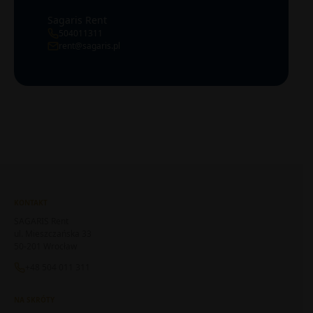
Sagaris Rent
504011311
rent@sagaris.pl
KONTAKT
SAGARIS Rent
ul. Mieszczańska 33
50-201 Wrocław
+48 504 011 311
NA SKRÓTY