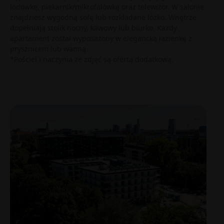
lodówkę, piekarnik/mikrofalówkę oraz telewizor. W salonie
znajdziesz wygodną sofę lub rozkładane łóżko. Wnętrze
dopełniają stolik nocny, kawowy lub biurko. Każdy
apartament został wyposażony w elegancką łazienkę z
prysznicem lub wanną.
*Pościel i naczynia ze zdjęć są ofertą dodatkową.