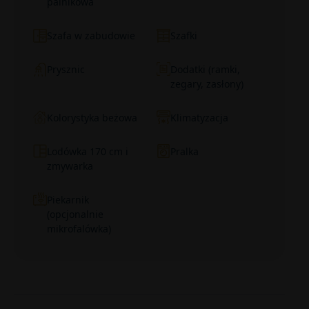
palnikowa
Szafa w zabudowie
Szafki
Prysznic
Dodatki (ramki,
zegary, zasłony)
Kolorystyka beżowa
Klimatyzacja
Lodówka 170 cm i
Pralka
zmywarka
Piekarnik
(opcjonalnie
mikrofalówka)