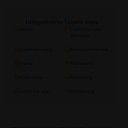
Udogodnienia Sagaris Kępa
Windy
Podziemna hala
garażowa
Stojaki na rowery
Komórki lokatorskie
Pralnia
Prasowalnia
Rowerownia
Monitoring
Balkon lub taras
Klimatyzacja