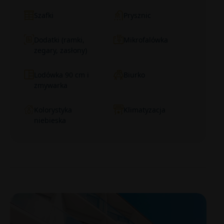
Szafki
Prysznic
Dodatki (ramki,
Mikrofalówka
zegary, zasłony)
Lodówka 90 cm i
Biurko
zmywarka
Kolorystyka
Klimatyzacja
niebieska