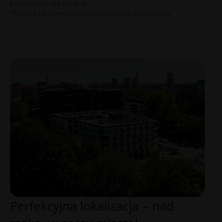
prysznicem lub wanną.
*Pościel i naczynia ze zdjęć są ofertą dodatkową.
Perfekcyjna lokalizacja – nad