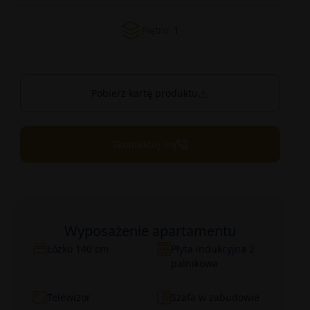
Piętro:
1
Pobierz kartę produktu
Skontaktuj się
Wyposażenie apartamentu
Łóżko 140 cm
Płyta indukcyjna 2
palnikowa
Telewizor
Szafa w zabudowie