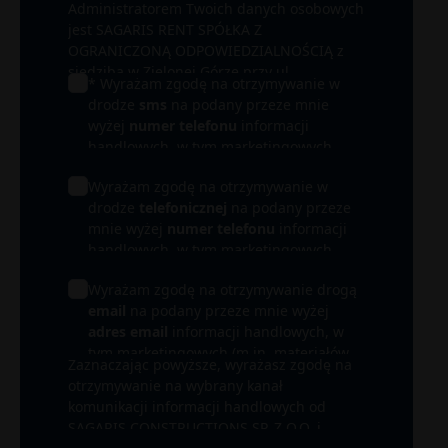
Administratorem Twoich danych osobowych
jest SAGARIS RENT SPÓŁKA Z
OGRANICZONĄ ODPOWIEDZIALNOŚCIĄ z
siedzibą w Zielonej Górze przy ul.
* Wyrażam zgodę na otrzymywanie w
Wrocławskiej 17B/ 15-16. W zależności od
drodze
sms
na podany przeze mnie
łączących nas relacji administratorem może
wyżej
numer telefonu
informacji
być także inna spółka z Grupy SAGARIS, a
handlowych, w tym marketingowych
przede wszystkim spółka realizująca
(m.in. materiałów promocyjnych) od
inwestycję, której dotyczy informacja
Wyrażam zgodę na otrzymywanie w
SAGARIS RENT SPÓŁKA Z OGRANICZONĄ
handlowa (Inwestor). Podane przez Ciebie
drodze
telefonicznej
na podany przeze
ODPOWIEDZIALNOŚCIĄ i SPÓŁEK Z
dane osobowe będą przetwarzane przede
mnie wyżej
numer telefonu
informacji
GRUPY SAGARIS i ich partnerów.
wszystkim w celu obsługi Twojego
handlowych, w tym marketingowych
zapytania i udzielenia odpowiedzi. Mogą
(m.in. materiałów promocyjnych) od
być one przetwarzane także w celu
Wyrażam zgodę na otrzymywanie drogą
SAGARIS RENT SPÓŁKA Z OGRANICZONĄ
prowadzenia działań marketingowych oraz
email
na podany przeze mnie wyżej
ODPOWIEDZIALNOŚCIĄ i SPÓŁEK Z
dochodzenia lub obrony ewentualnych
adres email
informacji handlowych, w
GRUPY SAGARIS i ich partnerów.
roszczeń. Więcej informacji na temat
tym marketingowych (m.in. materiałów
Zaznaczając powyższe, wyrażasz zgodę na
przetwarzania danych osobowych oraz
promocyjnych) od SAGARIS RENT SPÓŁKA
otrzymywanie na wybrany kanał
przysługujących Państwu praw, znajduje się
Z OGRANICZONĄ ODPOWIEDZIALNOŚCIĄ
komunikacji informacji handlowych od
w naszej
Polityce prywatności.
i SPÓŁEK Z GRUPY SAGARIS i ich
SAGARIS CONSTRUCTIONS SP. Z O.O. i
partnerów.