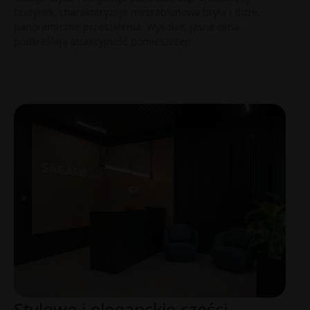
budynek, charakteryzuje nieszablonowa bryła i duże,
panoramiczne przeszklenia. Wysokie, jasne okna
podkreślają atrakcyjność pomieszczeń.
Stylowe i eleganckie części