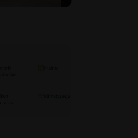
mórki
Pralnia
katorskie
lkon
Klimatyzacja
b taras