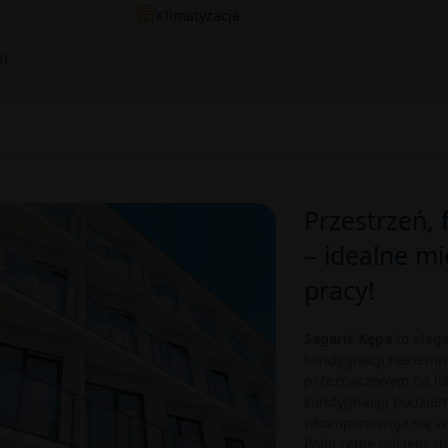
Klimatyzacja
)
Przestrzeń, 
– idealne mi
pracy!
Sagaris Kępa
to eleg
kondygnacji naziemn
przeznaczonym na lo
kondygnacją podziemn
wkomponowuje się w 
Połączenie odcieni zł