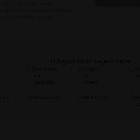
sąsiedztwie. Dodatkowym
 są pralnie i suszarnie na każdym
pne za dodatkową opłatą).
Udogodnienia Sagaris Kępa
Podziemna
Stojaki
Ko
hala
na
lo
garażowa
rowery
lnia
Rowerownia
Monitoring
Ba
lu