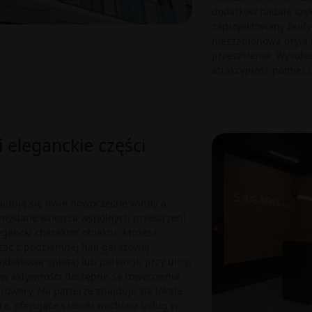
dodatków nadaje szyku
zaprojektowany budyn
nieszablonowa bryła 
przeszklenia. Wysokie
atrakcyjność pomiesz
i eleganckie części
jdują się dwie nowoczesne windy a
emyślane wnętrza wspólnych przestrzeni
egancki charakter obiektu. Możesz
tać z podziemnej hali garażowej
odatkową opłatą) lub parkingu przy ulicy,
ów aktywności dostępne są rowerownia
 rowery. Na parterze znajdują się lokale
ra, oferujące szeroki wachlarz usług w