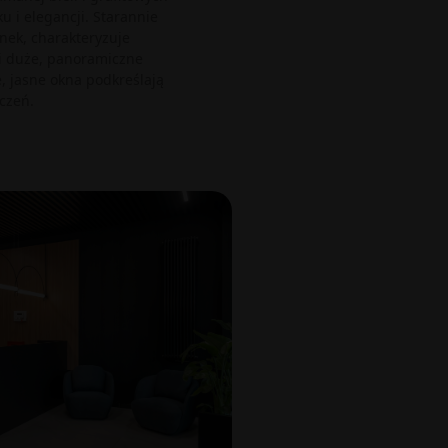
 i elegancji. Starannie
ek, charakteryzuje
i duże, panoramiczne
, jasne okna podkreślają
czeń.