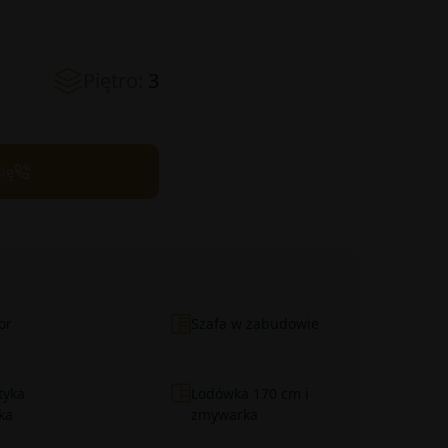
Piętro:
3
się
or
Szafa w zabudowie
tyka
Lodówka 170 cm i
ka
zmywarka