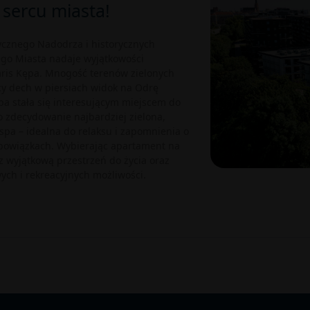
 sercu miasta!
tycznego Nadodrza i historycznych
go Miasta nadaje wyjątkowości
garis Kępa. Mnogość terenów zielonych
cy dech w piersiach widok na Odrę
pa stała się interesującym miejscem do
To zdecydowanie najbardziej zielona,
pa – idealna do relaksu i zapomnienia o
bowiązkach. Wybierając apartament na
z wyjątkową przestrzeń do życia oraz
ch i rekreacyjnych możliwości.