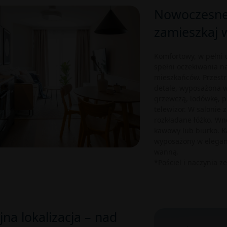
Nowoczesne
zamieszkaj w
Komfortowy, w pełni
spełni oczekiwania n
mieszkańców. Przestr
detale, wyposażona w
grzewczą, lodówkę, p
telewizor. W salonie 
rozkładane łóżko. Wnę
kawowy lub biurko. K
wyposażony w eleganc
wanną.
*Pościel i naczynia z
jna lokalizacja – nad