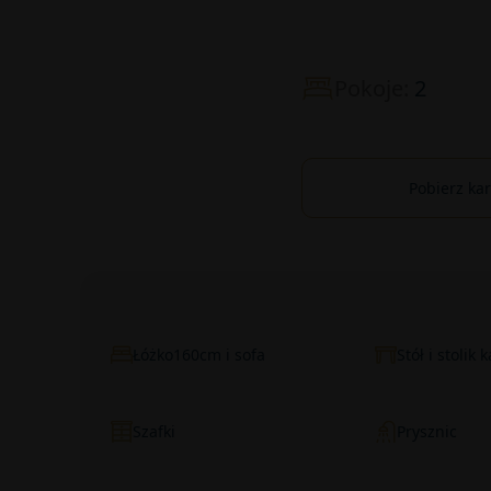
Pokoje:
2
Pobierz ka
Łóżko160cm i sofa
Stół i stolik
Szafki
Prysznic