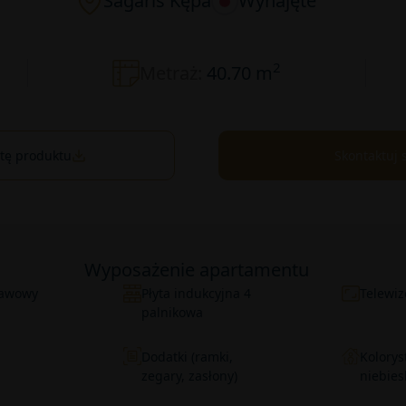
Sagaris Kępa
Wynajęte
2
Metraż:
40.70 m
rtę produktu
Skontaktuj 
Wyposażenie apartamentu
 kawowy
Płyta indukcyjna 4
Telewiz
palnikowa
Dodatki (ramki,
Kolorys
zegary, zasłony)
niebies