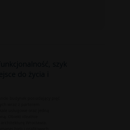
funkcjonalność, szyk
ejsce do życia i
ancki budynek posiadający pięć
ych wraz z parterem
kale usługowe oraz jedną
ą. Obiekt idealnie
architekturę Wrocławia.
amanej bieli i grafitowych