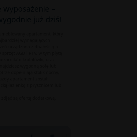
 wyposażenie –
ygodnie już dziś!
 umeblowany apartament, który
ajbardziej wymagających
zeń urządzona z dbałością o
 sprzęt AGD i RTV, w tym płytę
iekarnik/mikrofalówkę oraz
znajdziesz wygodną sofę lub
trze dopełniają stolik nocny,
ażdy apartament został
ką łazienkę z prysznicem lub
e zdjęć są ofertą dodatkową.