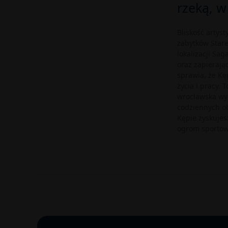
rzeką, w
Bliskość artys
zabytków Stare
lokalizacji Sa
oraz zapierają
sprawia, że Kę
życia i pracy. 
wrocławska wys
codziennych o
Kępie zyskujes
ogrom sportowy