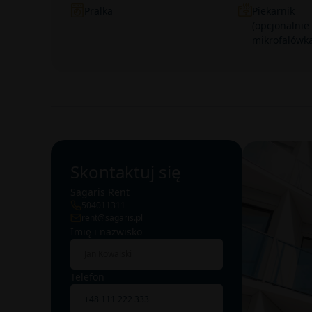
Pralka
Piekarnik
(opcjonalnie
mikrofalówka
Skontaktuj się
Sagaris Rent
504011311
rent@sagaris.pl
Imię i nazwisko
Telefon