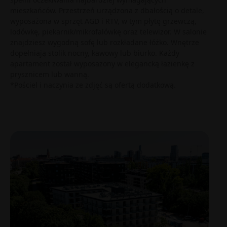
mieszkańców. Przestrzeń urządzona z dbałością o detale,
wyposażona w sprzęt AGD i RTV, w tym płytę grzewczą,
lodówkę, piekarnik/mikrofalówkę oraz telewizor. W salonie
znajdziesz wygodną sofę lub rozkładane łóżko. Wnętrze
dopełniają stolik nocny, kawowy lub biurko. Każdy
apartament został wyposażony w elegancką łazienkę z
prysznicem lub wanną.
*Pościel i naczynia ze zdjęć są ofertą dodatkową.