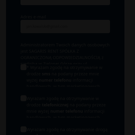
Adres e-mail
Administratorem Twoich danych osobowych
jest SAGARIS RENT SPÓŁKA Z
OGRANICZONĄ ODPOWIEDZIALNOŚCIĄ z
siedzibą w Zielonej Górze przy ul.
* Wyrażam zgodę na otrzymywanie w
Wrocławskiej 17B/ 15-16. W zależności od
drodze
sms
na podany przeze mnie
łączących nas relacji administratorem może
wyżej
numer telefonu
informacji
być także inna spółka z Grupy SAGARIS, a
handlowych, w tym marketingowych
przede wszystkim spółka realizująca
(m.in. materiałów promocyjnych) od
inwestycję, której dotyczy informacja
Wyrażam zgodę na otrzymywanie w
SAGARIS RENT SPÓŁKA Z OGRANICZONĄ
handlowa (Inwestor). Podane przez Ciebie
drodze
telefonicznej
na podany przeze
ODPOWIEDZIALNOŚCIĄ i SPÓŁEK Z
dane osobowe będą przetwarzane przede
mnie wyżej
numer telefonu
informacji
GRUPY SAGARIS i ich partnerów.
wszystkim w celu obsługi Twojego
handlowych, w tym marketingowych
zapytania i udzielenia odpowiedzi. Mogą
(m.in. materiałów promocyjnych) od
być one przetwarzane także w celu
Wyrażam zgodę na otrzymywanie drogą
SAGARIS RENT SPÓŁKA Z OGRANICZONĄ
prowadzenia działań marketingowych oraz