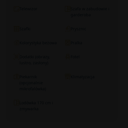
Telewizor
Szafa w zabudowie i
garderoba
Szafki
Prysznic
Kolorystyka beżowa
Pralka
Dodatki (obrazy,
Fotel
lustro, zasłony)
Piekarnik
Klimatyzacja
(opcjonalnie
mikrofalówka)
Lodówka 170 cm i
zmywarka