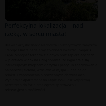
Perfekcyjna lokalizacja – nad
rzeką, w sercu miasta!
Bliskość artystycznego Nadodrza i historycznych zabytków
Starego Miasta nadaje wyjątkowości lokalizacji Sagaris
Kępa. Mnogość terenów zielonych oraz zapierający dech
w piersiach widok na Odrę sprawia, że Kępa stała się
interesującym miejscem do życia i pracy. To zdecydowanie
najbardziej zielona, wrocławska wyspa – idealna do
relaksu i zapomnienia o codziennych obowiązkach.
Wybierając apartament na Kępie zyskujesz wyjątkową
przestrzeń do życia oraz ogrom sportowych i
rekreacyjnych możliwości.