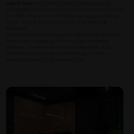
Sagaris Kępa
to elegancki budynek posiadający pięć
kondygnacji naziemnych wraz z parterem przeznaczonym
na lokale usługowe oraz jedną kondygnacją podziemną.
Obiekt idealnie wkomponowuje się w architekturę
Wrocławia.
Połączenie odcieni złamanej bieli i grafitowych dodatków
nadaje szyku i elegancji. Starannie zaprojektowany
budynek, charakteryzuje nieszablonowa bryła i duże,
panoramiczne przeszklenia. Wysokie, jasne okna
podkreślają atrakcyjność pomieszczeń.