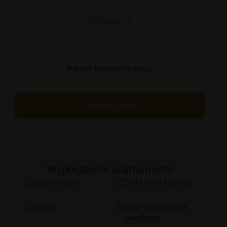
Piętro:
3
Pobierz kartę produktu
Skontaktuj się
Wyposażenie apartamentu
Łóżko 160cm
Stół i stolik kawowy
Biurko
Plyta indukcyjna 4
palnikowa