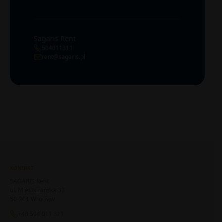
Sagaris Rent
504011311
rent@sagaris.pl
KONTAKT
SAGARIS Rent
ul. Mieszczańska 33
50-201 Wrocław
+48 504 011 311