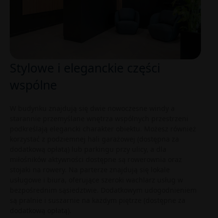
Stylowe i eleganckie części
wspólne
W budynku znajdują się dwie nowoczesne windy a
starannie przemyślane wnętrza wspólnych przestrzeni
podkreślają elegancki charakter obiektu. Możesz również
korzystać z podziemnej hali garażowej (dostępna za
dodatkową opłatą) lub parkingu przy ulicy, a dla
miłośników aktywności dostępne są rowerownia oraz
stojaki na rowery. Na parterze znajdują się lokale
usługowe i biura, oferujące szeroki wachlarz usług w
bezpośrednim sąsiedztwie. Dodatkowym udogodnieniem
są pralnie i suszarnie na każdym piętrze (dostępne za
dodatkową opłatą).