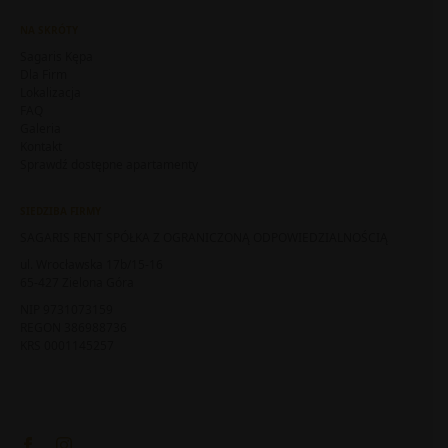
NA SKRÓTY
Sagaris Kępa
Dla Firm
Lokalizacja
FAQ
Galeria
Kontakt
Sprawdź dostępne apartamenty
SIEDZIBA FIRMY
SAGARIS RENT SPÓŁKA Z OGRANICZONĄ ODPOWIEDZIALNOŚCIĄ
ul. Wrocławska 17b/15-16
65-427 Zielona Góra
NIP 9731073159
REGON 386988736
KRS 0001145257