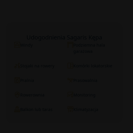
Udogodnienia Sagaris Kępa
Windy
Podziemna hala
garażowa
Stojaki na rowery
Komórki lokatorskie
Pralnia
Prasowalnia
Rowerownia
Monitoring
Balkon lub taras
Klimatyzacja