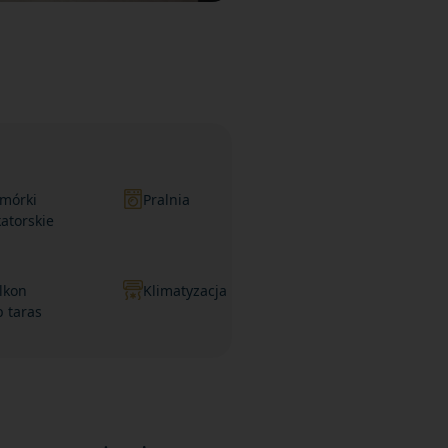
mórki
Pralnia
katorskie
lkon
Klimatyzacja
b taras