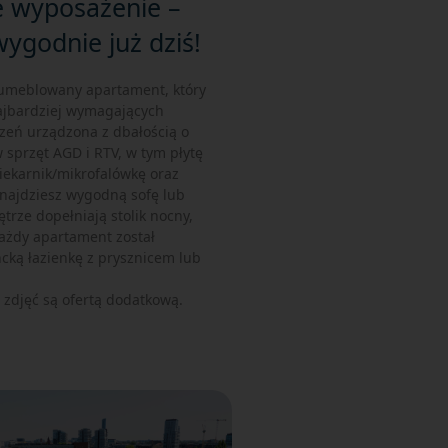
 wyposażenie –
ygodnie już dziś!
 umeblowany apartament, który
ajbardziej wymagających
zeń urządzona z dbałością o
 sprzęt AGD i RTV, w tym płytę
iekarnik/mikrofalówkę oraz
znajdziesz wygodną sofę lub
trze dopełniają stolik nocny,
ażdy apartament został
ką łazienkę z prysznicem lub
e zdjęć są ofertą dodatkową.