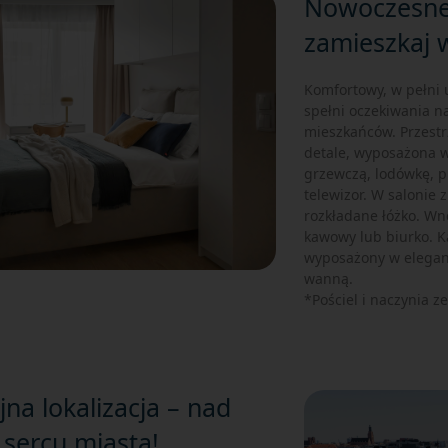
Nowoczesne
zamieszkaj w
Komfortowy, w pełni
spełni oczekiwania n
mieszkańców. Przestr
detale, wyposażona w
grzewczą, lodówkę, p
telewizor. W salonie 
rozkładane łóżko. Wnę
kawowy lub biurko. K
wyposażony w eleganc
wanną.
*Pościel i naczynia z
jna lokalizacja – nad
 sercu miasta!