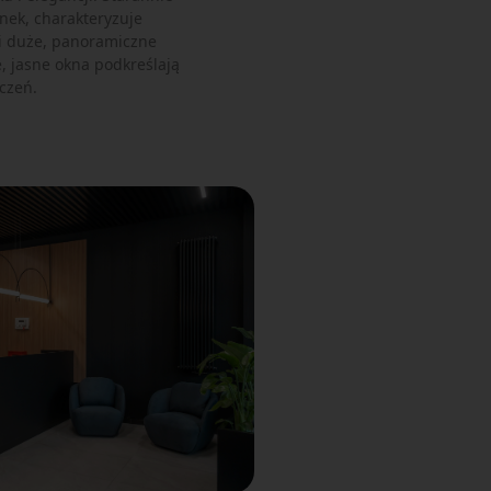
ek, charakteryzuje
i duże, panoramiczne
, jasne okna podkreślają
czeń.