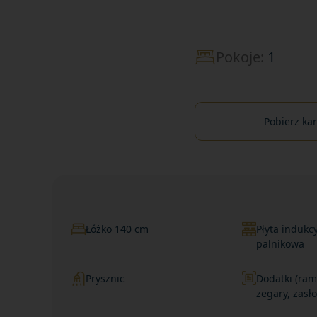
Pokoje:
1
Pobierz ka
Łóżko 140 cm
Płyta indukc
palnikowa
Prysznic
Dodatki (ram
zegary, zasł