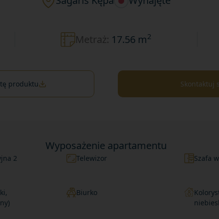
Sagaris Kępa
Wynajęte
2
Metraż:
17.56 m
rtę produktu
Skontaktuj 
Wyposażenie apartamentu
yjna 2
Telewizor
Szafa 
ki,
Biurko
Kolorys
ony)
niebies