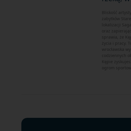
Bliskość artys
zabytków Stare
lokalizacji Sa
oraz zapierają
sprawia, że Kę
życia i pracy. 
wrocławska wys
codziennych o
Kępie zyskujes
ogrom sportowy