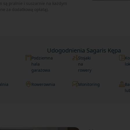
 są pralnie i suszarnie na każdym
pne za dodatkową opłatą).
Udogodnienia Sagaris Kępa
Podziemna
Stojaki
Ko
hala
na
lo
garażowa
rowery
lnia
Rowerownia
Monitoring
Ba
lu