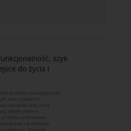
funkcjonalność, szyk
ejsce do życia i
ancki budynek posiadający pięć
ych wraz z parterem
kale usługowe oraz jedną
ą. Obiekt idealnie
architekturę Wrocławia.
amanej bieli i grafitowych
 i elegancji. Starannie