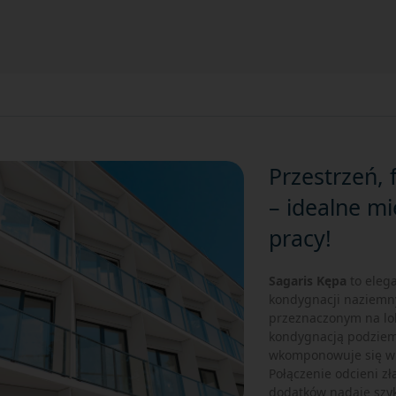
Przestrzeń, 
– idealne mi
pracy!
Sagaris Kępa
to eleg
kondygnacji naziemn
przeznaczonym na lo
kondygnacją podziemn
wkomponowuje się w 
Połączenie odcieni zł
dodatków nadaje szyku