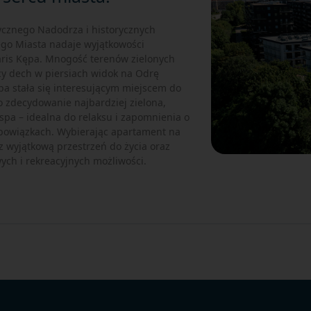
tycznego Nadodrza i historycznych
go Miasta nadaje wyjątkowości
garis Kępa. Mnogość terenów zielonych
cy dech w piersiach widok na Odrę
pa stała się interesującym miejscem do
To zdecydowanie najbardziej zielona,
pa – idealna do relaksu i zapomnienia o
bowiązkach. Wybierając apartament na
z wyjątkową przestrzeń do życia oraz
ch i rekreacyjnych możliwości.