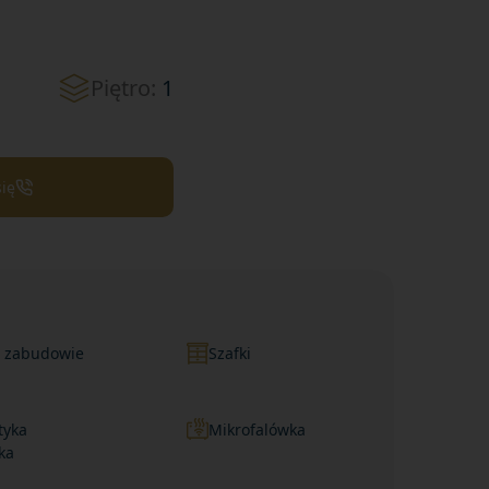
Piętro:
1
się
w zabudowie
Szafki
tyka
Mikrofalówka
ka