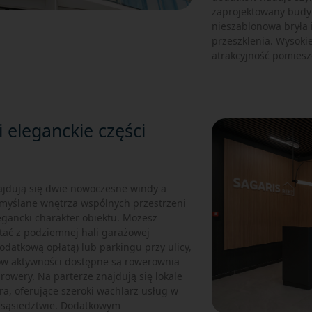
zaprojektowany budyn
nieszablonowa bryła 
przeszklenia. Wysokie
atrakcyjność pomiesz
i eleganckie części
jdują się dwie nowoczesne windy a
emyślane wnętrza wspólnych przestrzeni
egancki charakter obiektu. Możesz
tać z podziemnej hali garażowej
odatkową opłatą) lub parkingu przy ulicy,
ów aktywności dostępne są rowerownia
 rowery. Na parterze znajdują się lokale
ra, oferujące szeroki wachlarz usług w
sąsiedztwie. Dodatkowym