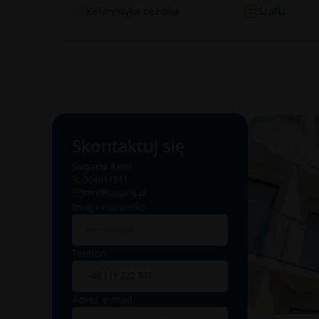
Kolorystyka beżowa
Szafki
Skontaktuj się
Sagaris Rent
504011311
rent@sagaris.pl
Imię i nazwisko
Telefon
Adres e-mail