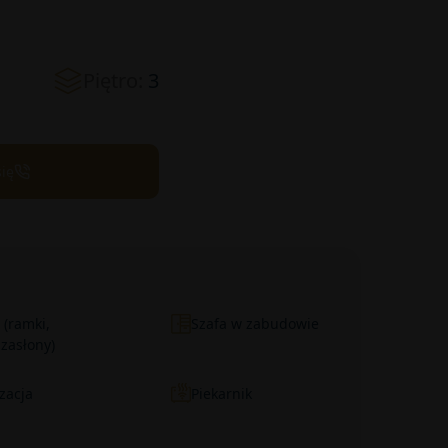
Piętro:
3
się
 (ramki,
Szafa w zabudowie
 zasłony)
zacja
Piekarnik