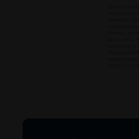
Bliskość artys
zabytków Stare
lokalizacji Sa
oraz zapierają
sprawia, że Kę
życia i pracy. 
wrocławska wys
codziennych o
Kępie zyskujes
ogrom sportowy