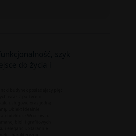
funkcjonalność, szyk
ejsce do życia i
ancki budynek posiadający pięć
ych wraz z parterem
kale usługowe oraz jedną
ą. Obiekt idealnie
architekturę Wrocławia.
amanej bieli i grafitowych
 i elegancji. Starannie
ek, charakteryzuje