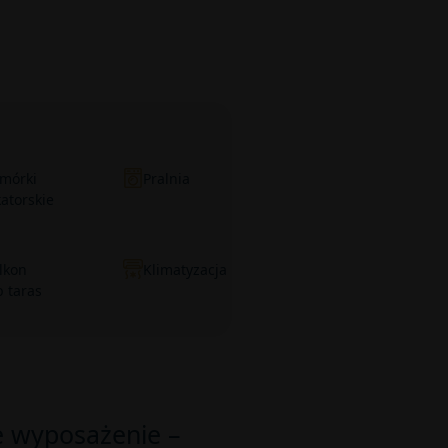
mórki
Pralnia
katorskie
lkon
Klimatyzacja
b taras
 wyposażenie –