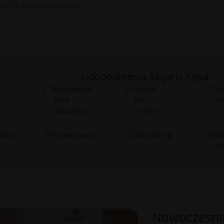
pne za dodatkową opłatą).
Udogodnienia Sagaris Kępa
Podziemna
Stojaki
Ko
hala
na
lo
garażowa
rowery
lnia
Rowerownia
Monitoring
Ba
lu
Nowoczesne