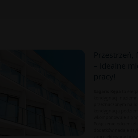
Przestrzeń, 
– idealne mi
pracy!
Sagaris Kępa
to eleg
kondygnacji naziemn
przeznaczonym na lo
kondygnacją podziemn
wkomponowuje się w 
Połączenie odcieni zł
dodatków nadaje szyku
zaprojektowany budyn