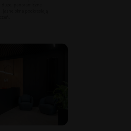
i duże, panoramiczne
, jasne okna podkreślają
czeń.