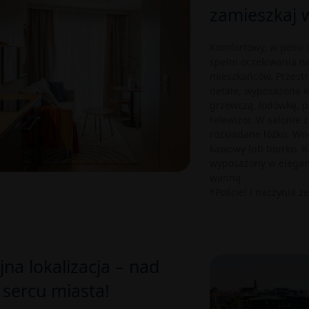
zamieszkaj w
Komfortowy, w pełni
spełni oczekiwania n
mieszkańców. Przestr
detale, wyposażona w
grzewczą, lodówkę, p
telewizor. W salonie 
rozkładane łóżko. Wnę
kawowy lub biurko. K
wyposażony w eleganc
wanną.
*Pościel i naczynia z
jna lokalizacja – nad
 sercu miasta!