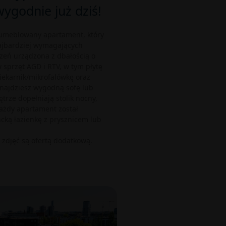
ygodnie już dziś!
 umeblowany apartament, który
ajbardziej wymagających
zeń urządzona z dbałością o
 sprzęt AGD i RTV, w tym płytę
iekarnik/mikrofalówkę oraz
znajdziesz wygodną sofę lub
trze dopełniają stolik nocny,
ażdy apartament został
ką łazienkę z prysznicem lub
e zdjęć są ofertą dodatkową.