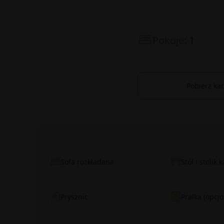
Pokoje:
1
Pobierz ka
Sofa rozkładana
Stół i stolik
Prysznic
Pralka (opcjo