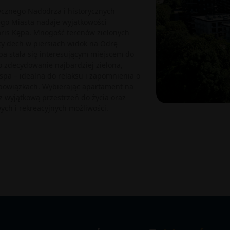
tycznego Nadodrza i historycznych
go Miasta nadaje wyjątkowości
garis Kępa. Mnogość terenów zielonych
cy dech w piersiach widok na Odrę
pa stała się interesującym miejscem do
To zdecydowanie najbardziej zielona,
pa – idealna do relaksu i zapomnienia o
bowiązkach. Wybierając apartament na
z wyjątkową przestrzeń do życia oraz
ch i rekreacyjnych możliwości.