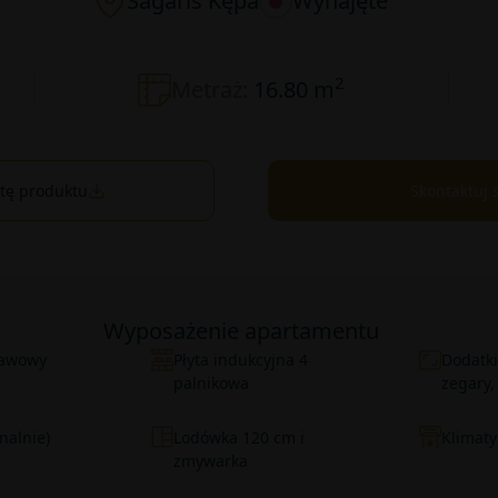
Sagaris Kępa
Wynajęte
2
Metraż:
16.80 m
rtę produktu
Skontaktuj 
Wyposażenie apartamentu
 kawowy
Płyta indukcyjna 4
Dodatki
palnikowa
zegary,
nalnie)
Lodówka 120 cm i
Klimaty
zmywarka