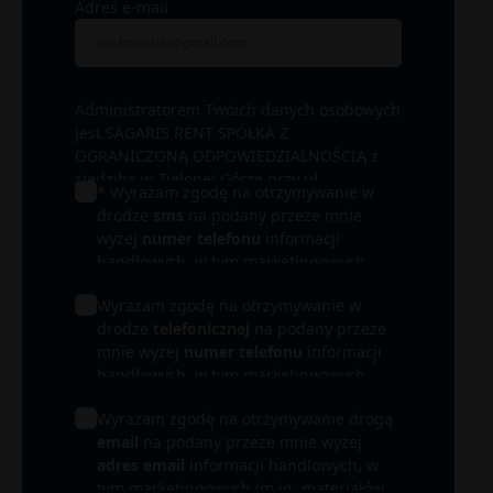
Adres e-mail
Administratorem Twoich danych osobowych
jest SAGARIS RENT SPÓŁKA Z
OGRANICZONĄ ODPOWIEDZIALNOŚCIĄ z
siedzibą w Zielonej Górze przy ul.
* Wyrażam zgodę na otrzymywanie w
Wrocławskiej 17B/ 15-16. W zależności od
drodze
sms
na podany przeze mnie
łączących nas relacji administratorem może
wyżej
numer telefonu
informacji
być także inna spółka z Grupy SAGARIS, a
handlowych, w tym marketingowych
przede wszystkim spółka realizująca
(m.in. materiałów promocyjnych) od
inwestycję, której dotyczy informacja
Wyrażam zgodę na otrzymywanie w
SAGARIS RENT SPÓŁKA Z OGRANICZONĄ
handlowa (Inwestor). Podane przez Ciebie
drodze
telefonicznej
na podany przeze
ODPOWIEDZIALNOŚCIĄ i SPÓŁEK Z
dane osobowe będą przetwarzane przede
mnie wyżej
numer telefonu
informacji
GRUPY SAGARIS i ich partnerów.
wszystkim w celu obsługi Twojego
handlowych, w tym marketingowych
zapytania i udzielenia odpowiedzi. Mogą
(m.in. materiałów promocyjnych) od
być one przetwarzane także w celu
Wyrażam zgodę na otrzymywanie drogą
SAGARIS RENT SPÓŁKA Z OGRANICZONĄ
prowadzenia działań marketingowych oraz
email
na podany przeze mnie wyżej
ODPOWIEDZIALNOŚCIĄ i SPÓŁEK Z
dochodzenia lub obrony ewentualnych
adres email
informacji handlowych, w
GRUPY SAGARIS i ich partnerów.
roszczeń. Więcej informacji na temat
tym marketingowych (m.in. materiałów