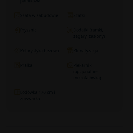
palnikowa
Szafa w zabudowie
Szafki
Prysznic
Dodatki (ramki,
zegary, zasłony)
Kolorystyka beżowa
Klimatyzacja
Pralka
Piekarnik
(opcjonalnie
mikrofalówka)
Lodówka 170 cm i
zmywarka