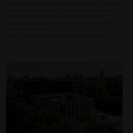
lodówkę, piekarnik/mikrofalówkę oraz telewizor. W salonie
znajdziesz wygodną sofę lub rozkładane łóżko. Wnętrze
dopełniają stolik nocny, kawowy lub biurko. Każdy
apartament został wyposażony w elegancką łazienkę z
prysznicem lub wanną.
*Pościel i naczynia ze zdjęć są ofertą dodatkową.