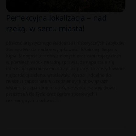
Perfekcyjna lokalizacja – nad
rzeką, w sercu miasta!
Bliskość artystycznego Nadodrza i historycznych zabytków
Starego Miasta nadaje wyjątkowości lokalizacji Sagaris
Kępa. Mnogość terenów zielonych oraz zapierający dech
w piersiach widok na Odrę sprawia, że Kępa stała się
interesującym miejscem do życia i pracy. To zdecydowanie
najbardziej zielona, wrocławska wyspa – idealna do
relaksu i zapomnienia o codziennych obowiązkach.
Wybierając apartament na Kępie zyskujesz wyjątkową
przestrzeń do życia oraz ogrom sportowych i
rekreacyjnych możliwości.