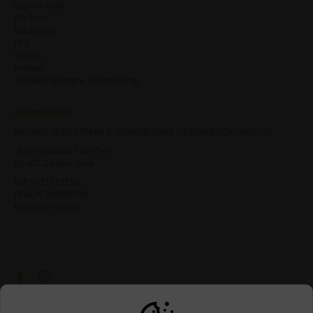
Sagaris Kępa
Dla Firm
Lokalizacja
FAQ
Galeria
Kontakt
Sprawdź dostępne apartamenty
SIEDZIBA FIRMY
SAGARIS RENT SPÓŁKA Z OGRANICZONĄ ODPOWIEDZIALNOŚCIĄ
ul. Wrocławska 17b/15-16
65-427 Zielona Góra
NIP 9731073159
REGON 386988736
KRS 0001145257