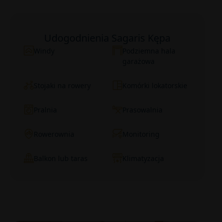
Udogodnienia Sagaris Kępa
Windy
Podziemna hala
garażowa
Stojaki na rowery
Komórki lokatorskie
Pralnia
Prasowalnia
Rowerownia
Monitoring
Balkon lub taras
Klimatyzacja