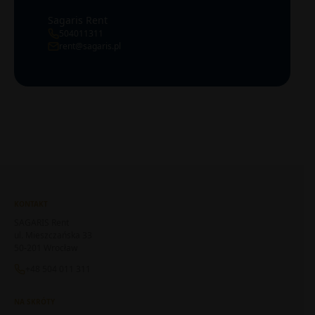
Sagaris Rent
504011311
rent@sagaris.pl
KONTAKT
SAGARIS Rent
ul. Mieszczańska 33
50-201 Wrocław
+48 504 011 311
NA SKRÓTY