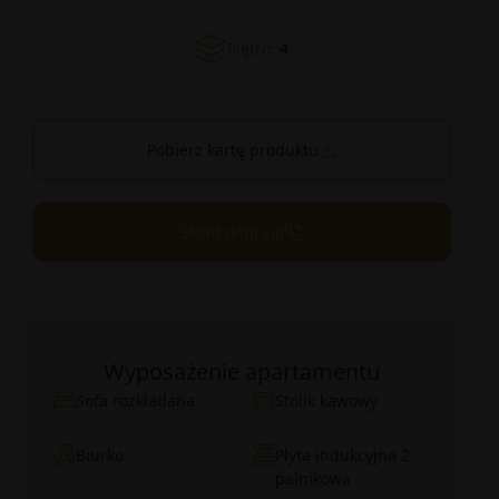
Piętro:
4
Pobierz kartę produktu
Skontaktuj się
Wyposażenie apartamentu
Sofa rozkładana
Stolik kawowy
Biurko
Płyta indukcyjna 2
palnikowa