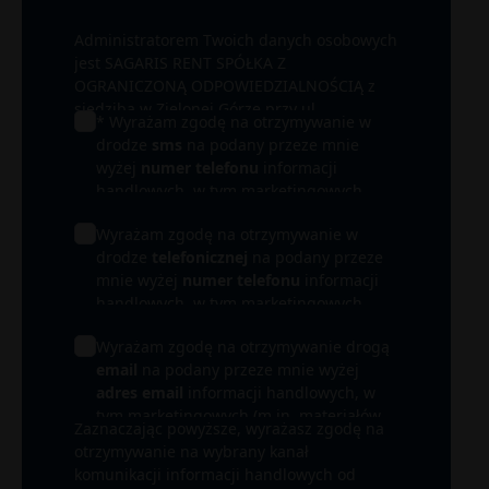
Administratorem Twoich danych osobowych
jest SAGARIS RENT SPÓŁKA Z
OGRANICZONĄ ODPOWIEDZIALNOŚCIĄ z
siedzibą w Zielonej Górze przy ul.
* Wyrażam zgodę na otrzymywanie w
Wrocławskiej 17B/ 15-16. W zależności od
drodze
sms
na podany przeze mnie
łączących nas relacji administratorem może
wyżej
numer telefonu
informacji
być także inna spółka z Grupy SAGARIS, a
handlowych, w tym marketingowych
przede wszystkim spółka realizująca
(m.in. materiałów promocyjnych) od
inwestycję, której dotyczy informacja
Wyrażam zgodę na otrzymywanie w
SAGARIS RENT SPÓŁKA Z OGRANICZONĄ
handlowa (Inwestor). Podane przez Ciebie
drodze
telefonicznej
na podany przeze
ODPOWIEDZIALNOŚCIĄ i SPÓŁEK Z
dane osobowe będą przetwarzane przede
mnie wyżej
numer telefonu
informacji
GRUPY SAGARIS i ich partnerów.
wszystkim w celu obsługi Twojego
handlowych, w tym marketingowych
zapytania i udzielenia odpowiedzi. Mogą
(m.in. materiałów promocyjnych) od
być one przetwarzane także w celu
Wyrażam zgodę na otrzymywanie drogą
SAGARIS RENT SPÓŁKA Z OGRANICZONĄ
prowadzenia działań marketingowych oraz
email
na podany przeze mnie wyżej
ODPOWIEDZIALNOŚCIĄ i SPÓŁEK Z
dochodzenia lub obrony ewentualnych
adres email
informacji handlowych, w
GRUPY SAGARIS i ich partnerów.
roszczeń. Więcej informacji na temat
tym marketingowych (m.in. materiałów
Zaznaczając powyższe, wyrażasz zgodę na
przetwarzania danych osobowych oraz
promocyjnych) od SAGARIS RENT SPÓŁKA
otrzymywanie na wybrany kanał
przysługujących Państwu praw, znajduje się
Z OGRANICZONĄ ODPOWIEDZIALNOŚCIĄ
komunikacji informacji handlowych od
w naszej
Polityce prywatności.
i SPÓŁEK Z GRUPY SAGARIS i ich