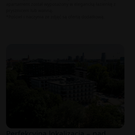
apartament został wyposażony w elegancką łazienkę z
prysznicem lub wanną.
*Pościel i naczynia ze zdjęć są ofertą dodatkową.
Perfekcyjna lokalizacja – nad