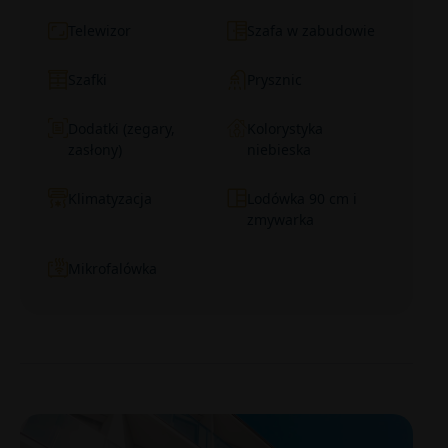
Telewizor
Szafa w zabudowie
Szafki
Prysznic
Dodatki (zegary,
Kolorystyka
zasłony)
niebieska
Klimatyzacja
Lodówka 90 cm i
zmywarka
Mikrofalówka