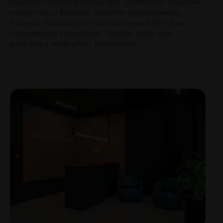
Połączenie odcieni złamanej bieli i grafitowych dodatków
nadaje szyku i elegancji. Starannie zaprojektowany
budynek, charakteryzuje nieszablonowa bryła i duże,
panoramiczne przeszklenia. Wysokie, jasne okna
podkreślają atrakcyjność pomieszczeń.