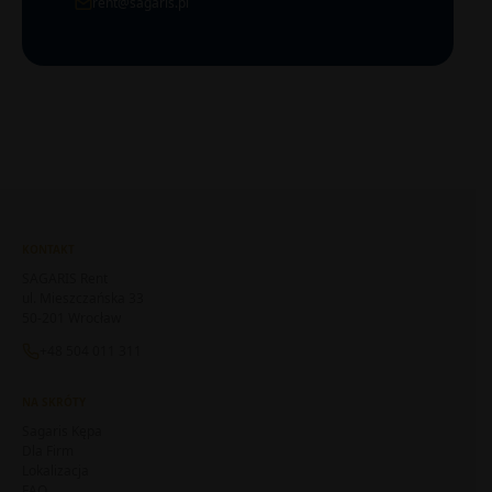
rent@sagaris.pl
KONTAKT
SAGARIS Rent
ul. Mieszczańska 33
50-201 Wrocław
+48 504 011 311
NA SKRÓTY
Sagaris Kępa
Dla Firm
Lokalizacja
FAQ