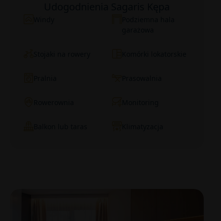
Udogodnienia Sagaris Kępa
Windy
Podziemna hala
garażowa
Stojaki na rowery
Komórki lokatorskie
Pralnia
Prasowalnia
Rowerownia
Monitoring
Balkon lub taras
Klimatyzacja